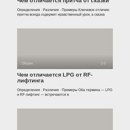
Чем отличается притча от сказки
Определения · Различия · Примеры Ключевое отличие:
притча всегда содержит нравственный урок, а сказка
Общее
0
Чем отличается LPG от RF-
лифтинга
Определения · Различия · Примеры Оба термина — LPG
и RF-лифтинг — встречаются в