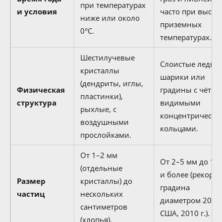
при температурах
и условия
часто при высок
ниже или около
приземных
0°C.
температурах.
Шестилучевые
Слоистые ледян
кристаллы
шарики или
(дендриты, иглы,
Физическая
градины с чётко
пластинки),
структура
видимыми
рыхлые, с
концентрическ
воздушными
кольцами.
прослойками.
От 1–2 мм
От 2–5 мм до 15
(отдельные
и более (рекорд
Размер
кристаллы) до
градина
частиц
нескольких
диаметром 20 см
сантиметров
США, 2010 г.).
(хлопья).