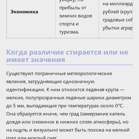
на миллиарды
прибыль от
Экономика
рублей (крупны
зимних видов
градовые событ
спорта и
убытки аграрие
туризма.
Когда различие стирается или не
имеет значения
Существуют пограничные метеорологические
явления, затрудняющие однозначную
идентификацию. К ним относится ледяная крупа —
мелкие, полупрозрачные ледяные шарики диаметром
до 5 мм, выпадающие при температурах около 0°C.
Она образуется иначе, чем град (замерзание капель
дождя или снежинок в нижних слоях атмосферы), но
на ощупь и визуально может быть похожа на мелкий
град или мокрый снег.