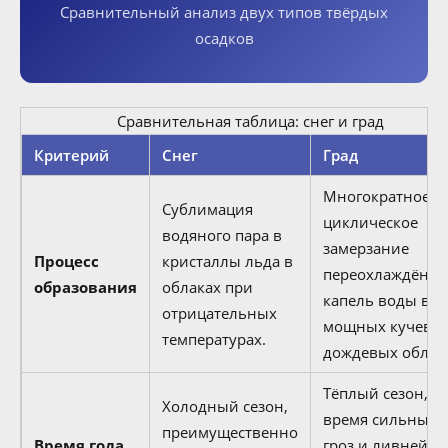
Сравнительный анализ двух типов твёрдых
осадков
Сравнительная таблица: снег и град
Критерий
Снег
Град
Многократное
Сублимация
циклическое
водяного пара в
замерзание
Процесс
кристаллы льда в
переохлаждённ
образования
облаках при
капель воды в
отрицательных
мощных кучево-
температурах.
дождевых облак
Тёплый сезон, в
Холодный сезон,
время сильных
преимущественно
Время года
гроз и ливней,