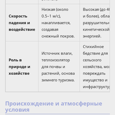
Низкая (около
Высокая (до 40 м
Скорость
0.5–1 м/с),
и более), облада
падения и
накапливается,
разрушительно
воздействие
создавая
кинетической
снежный покров.
энергией.
Стихийное
Источник влаги,
бедствие для
Роль в
теплоизолятор
сельского
природе и
для почвы и
хозяйства, може
хозяйстве
растений, основа
повреждать
зимнего туризма.
имущество и
инфраструктуру.
Происхождение и атмосферные
условия