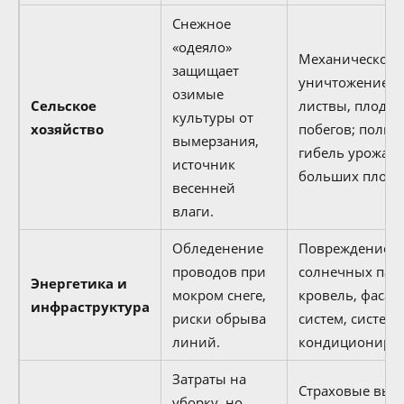
Снежное
«одеяло»
Механическое
защищает
уничтожение
озимые
Сельское
листвы, плодов
культуры от
хозяйство
побегов; полна
вымерзания,
гибель урожая 
источник
больших площа
весенней
влаги.
Обледенение
Повреждение
проводов при
солнечных пан
Энергетика и
мокром снеге,
кровель, фасад
инфраструктура
риски обрыва
систем, систем
линий.
кондициониров
Затраты на
Страховые вып
уборку, но