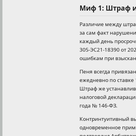
Миф 1: Штраф и
Различие между штра
за сам факт нарушени
каждый день просроч
305-ЭС21-18390 от 20
ошибкам при взыскан
Пеня всегда привяза
ежедневно по ставке 
Штраф же устанавлив
налоговой декларации
года № 146-ФЗ.
Контринтуитивный вы
одновременное приме
подтвердил Арбитражн