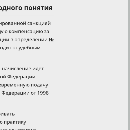
одного понятия
сированной санкцией
ющую компенсацию за
ации в определении №
водит к судебным
Х начисление идет
кой Федерации.
оевременную подачу
й Федерации от 1998
ривать
ю практику
где контрагент