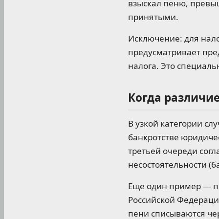
взыскал пеню, превы
принятыми.
Исключение: для нало
предусматривает пре
налога. Это специал
Когда различи
В узкой категории сл
банкротстве юридичес
третьей очереди согл
несостоятельности (б
Еще один пример — п
Российской Федерации
пени списываются чер