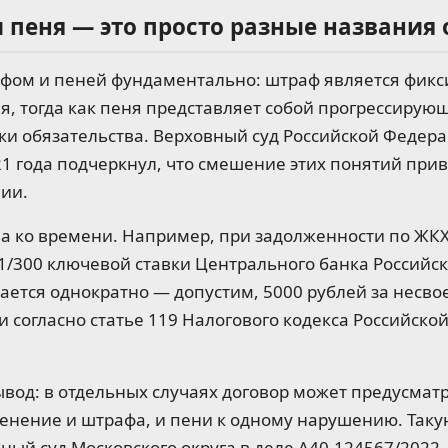
 пеня — это просто разные названия 
фом и пеней фундаментально: штраф является фик
я, тогда как пеня представляет собой прогрессиру
ки обязательства. Верховный суд Российской Федер
21 года подчеркнул, что смешение этих понятий при
ии.
на ко времени. Например, при задолженности по ЖК
1/300 ключевой ставки Центрального банка Российс
ается однократно — допустим, 5000 рублей за несв
 согласно статье 119 Налогового кодекса Российско
вод: в отдельных случаях договор может предусмат
нение и штрафа, и пени к одному нарушению. Таку
ый суд Московского округа в деле А40-124567/2022, 