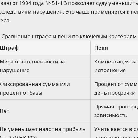
вая) от 1994 года № 51-ФЗ позволяет суду уменьшить
оследствиям нарушения. Это чаще применяется к пен
ера.
Сравнение штрафа и пени по ключевым критериям
Штраф
Пеня
Мера ответственности за
Компенсация за
нарушение
исполнения
Фиксированная сумма или
Процент от сумм
процент от базы
день просрочки
Прямая пропор
Нет
зависимость
Не уменьшает налог на прибыль
Учитывается в р
(ст. 270 НК РФ)
определенных у