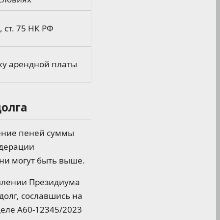
, ст. 75 НК РФ
ку арендной платы
долга
ение пеней суммы
едерации
ени могут быть выше.
овлении Президиума
долг, сославшись на
деле А60-12345/2023