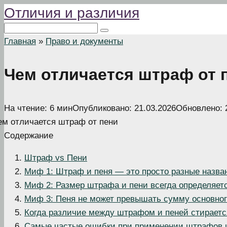
Отличия и различия
Перейти
к
Поиск:
контенту
Главная
»
Право и документы
Чем отличается штраф от 
На чтение:
6 мин
Опубликовано:
21.03.2026
Обновлено:
Содержание
Штраф vs Пени
Миф 1: Штраф и пеня — это просто разные назва
Миф 2: Размер штрафа и пени всегда определяет
Миф 3: Пеня не может превышать сумму основног
Когда различие между штрафом и пеней стираетс
Самые частые ошибки при применении штрафов 