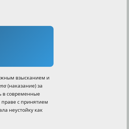
ежным взысканием и
ena
(наказание) за
ь в современные
 праве с принятием
ала неустойку как