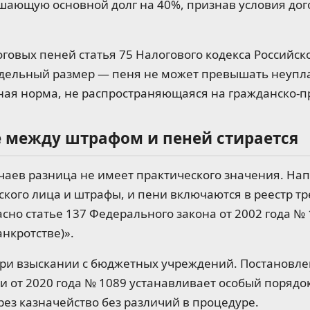
шающую основной долг на 40%, признав условия до
говых пеней статья 75 Налогового кодекса Российс
дельный размер — пеня не может превышать неупл
ьная норма, не распространяющаяся на гражданско-
е между штрафом и пеней стирается
учаев разница не имеет практического значения. На
кого лица и штрафы, и пени включаются в реестр т
асно статье 137 Федерального закона от 2002 года №
анкротстве)».
ри взыскании с бюджетных учреждений. Постановле
 от 2020 года № 1089 устанавливает особый порядок
ез казначейство без различий в процедуре.