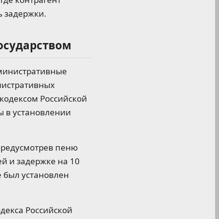
ь задержки.
государством
дминистративные
нистративных
 кодексом Российской
ы в установлении
предусмотрев пеню
ей и задержке на 10
е был установлен
одекса Российской