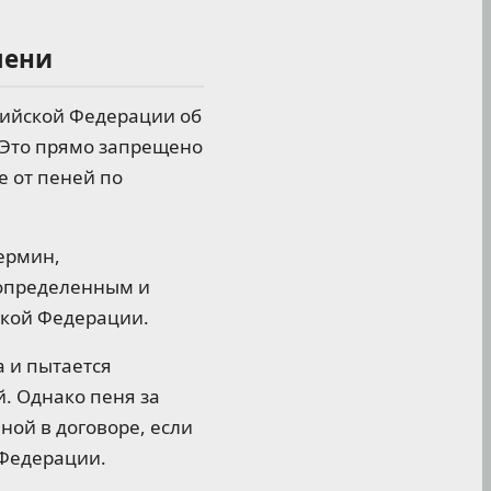
пени
ссийской Федерации об
 Это прямо запрещено
е от пеней по
ермин,
еопределенным и
ской Федерации.
а и пытается
й. Однако пеня за
ной в договоре, если
 Федерации.