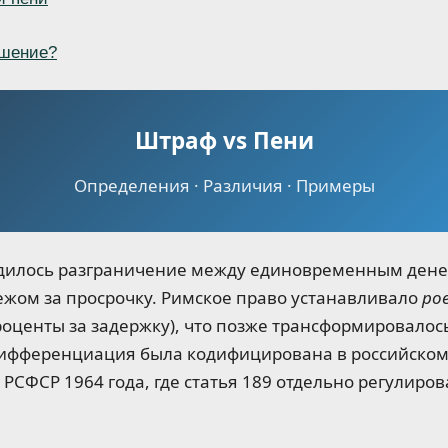
ушение?
Штраф vs Пени
Определения · Различия · Примеры
одилось разграничение между единовременным ден
жом за просрочку. Римское право устанавливало
po
оценты за задержку), что позже трансформировалос
дифференциация была кодифицирована в российском
 РСФСР 1964 года, где статья 189 отдельно регулиров