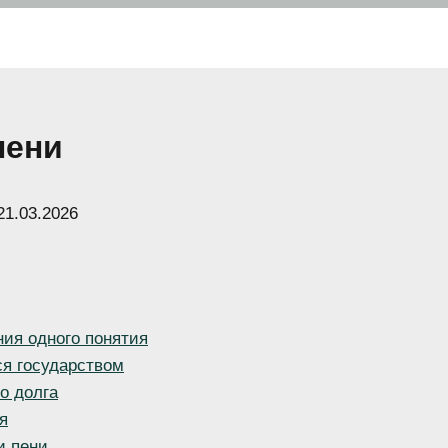
пени
21.03.2026
ния одного понятия
ся государством
о долга
я
и пени