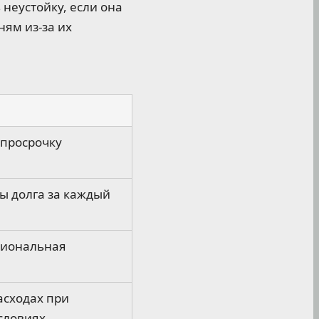
 неустойку, если она
ям из-за их
 просрочку
ы долга за каждый
циональная
асходах при
словиях