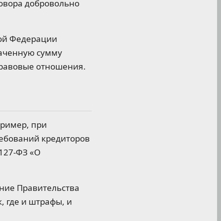
говора добровольно
кой Федерации
аченную сумму
правовые отношения.
пример, при
ребований кредиторов
 127-ФЗ «О
ние Правительства
, где и штрафы, и