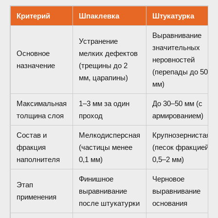
Критерий
Шпаклевка
Штукатурка
Выравнивание
Устранение
значительных
Основное
мелких дефектов
неровностей
назначение
(трещины до 2
(перепады до 50
мм, царапины)
мм)
Максимальная
1–3 мм за один
До 30–50 мм (с
толщина слоя
проход
армированием)
Состав и
Мелкодисперсная
Крупнозернистая
фракция
(частицы менее
(песок фракцией
наполнителя
0,1 мм)
0,5–2 мм)
Финишное
Черновое
Этап
выравнивание
выравнивание
применения
после штукатурки
основания