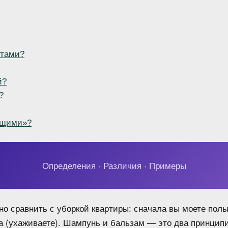
стами?
й?
?
ющими»?
Определения · Различия · Примеры
о сравнить с уборкой квартиры: сначала вы моете полы
ка (ухаживаете). Шампунь и бальзам — это два принцип