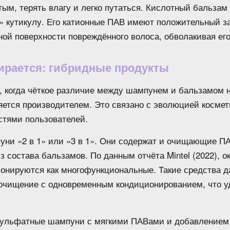
ым, терять влагу и легко путаться. Кислотный бальзам
» кутикулу. Его катионные ПАВ имеют положительный за
ой поверхности повреждённого волоса, обволакивая его
тирается: гибридные продукты
 когда чёткое различие между шампунем и бальзамом 
яется производителем. Это связано с эволюцией косме
стями пользователей.
ни «2 в 1» или «3 в 1». Они содержат и очищающие ПА
 состава бальзамов. По данным отчёта Mintel (2022), 
онируются как многофункциональные. Такие средства 
 очищение с одновременным кондиционированием, что у
сульфатные шампуни с мягкими ПАВами и добавлением