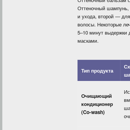
Оттеночный шампунь, 
и ухода, второй — дл
волосы. Некоторые ле
5–10 минут выдержки 
масками.
Сх
Тип продукта
ш
Ис
Очищающий
вм
кондиционер
ша
(Co-wash)
оч