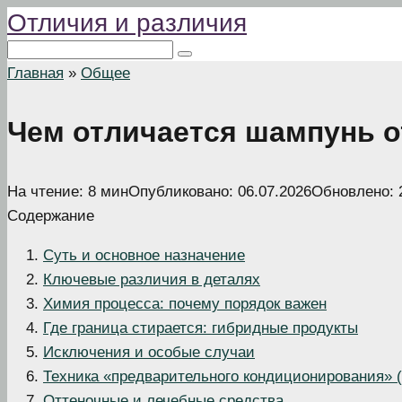
Отличия и различия
Перейти
к
Поиск:
контенту
Главная
»
Общее
Чем отличается шампунь о
На чтение:
8 мин
Опубликовано:
06.07.2026
Обновлено:
Содержание
Суть и основное назначение
Ключевые различия в деталях
Химия процесса: почему порядок важен
Где граница стирается: гибридные продукты
Исключения и особые случаи
Техника «предварительного кондиционирования» (
Оттеночные и лечебные средства