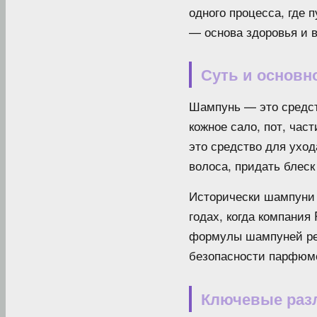
одного процесса, где 
— основа здоровья и 
Суть и основн
Шампунь — это средст
кожное сало, пот, час
это средство для уход
волоса, придать блеск
Исторически шампуни 
годах, когда компания
формулы шампуней рег
безопасности парфюме
Ключевые разл