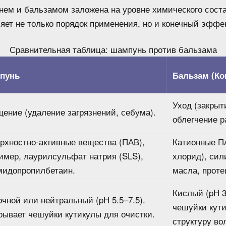
ем и бальзамом заложена на уровне химического сост
яет не только порядок применения, но и конечный эффек
Сравнительная таблица: шампунь против бальзама
пунь
Бальзам (Ко
Уход (закрыт
ение (удаление загрязнений, себума).
облегчение р
рхностно-активные вещества (ПАВ),
Катионные П
имер, лаурилсульфат натрия (SLS),
хлорид), сил
мидопропилбетаин.
масла, проте
Кислый (pH 3
чной или нейтральный (pH 5.5–7.5).
чешуйки кути
рывает чешуйки кутикулы для очистки.
структуру во