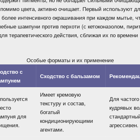
помимо цвета, активно очищает. Первый используют дл
я более интенсивного окрашивания при каждом мытье, ч
чебные шампуни против перхоти (с кетоконазолом, пири
для терапевтического действия, сближая их по времени
Особые форматы и их применение
одство с
Сходство с бальзамом
Рекоменда
ампунем
Имеет кремовую
пользуется
Для частого
текстуру и состав,
есто
кудрявых во
богатый
мпуня для
стандартны
кондиционирующими
ищения.
агрессивен.
агентами.