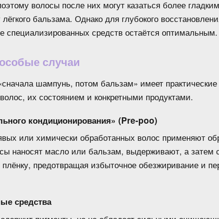
поэтому волосы после них могут казаться более гладки
лёгкого бальзама. Однако для глубокого восстановлен
е специализированных средств остаётся оптимальным.
особые случаи
«сначала шампунь, потом бальзам» имеет практические
волос, их состоянием и конкретными продуктами.
льного кондиционирования» (Pre-poo)
рявых или химически обработанных волос применяют об
осы наносят масло или бальзам, выдерживают, а затем
 плёнку, предотвращая избыточное обезжиривание и п
ные средства
содержит пигменты, но не обладает сильными очищающ