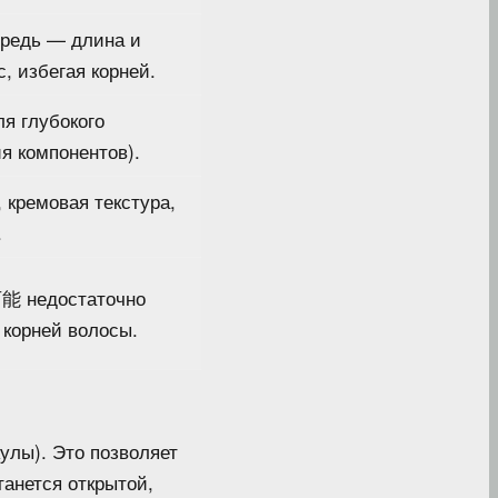
ередь — длина и
с, избегая корней.
ля глубокого
я компонентов).
, кремовая текстура,
.
可能 недостаточно
 корней волосы.
улы). Это позволяет
танется открытой,