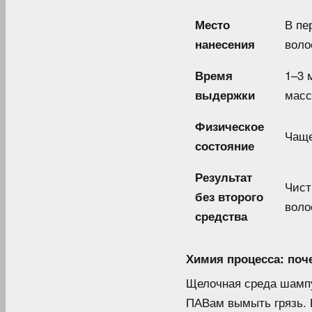
В пе
Место
воло
нанесения
1–3 
Время
масс
выдержки
Физическое
Чаще
состояние
Результат
Чист
без второго
воло
средства
Химия процесса: поч
Щелочная среда шампу
ПАВам вымыть грязь. Е