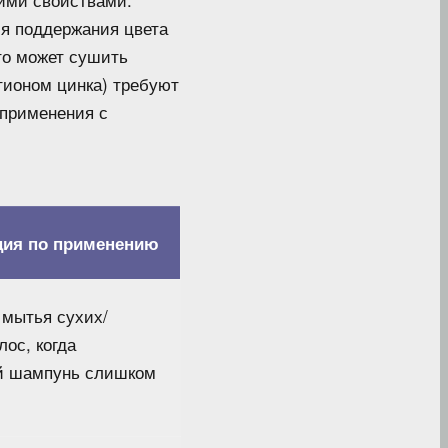
я поддержания цвета
то может сушить
тионом цинка) требуют
 применения с
ция по применению
 мытья сухих/
лос, когда
й шампунь слишком