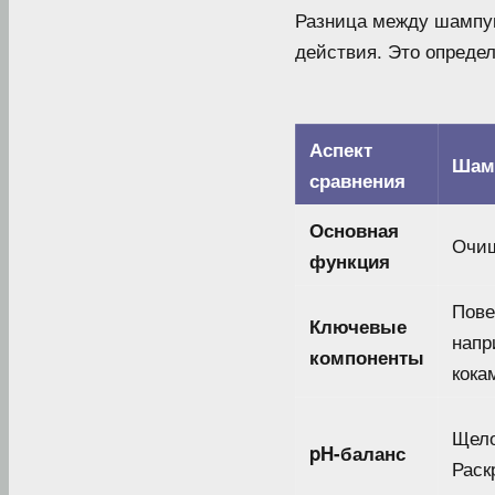
Разница между шампун
действия. Это определ
Аспект
Шам
сравнения
Основная
Очищ
функция
Пове
Ключевые
напр
компоненты
кока
Щело
pH-баланс
Раск