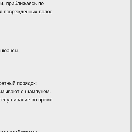
ми, приближаясь по
ия повреждённых волос
 нюансы,
ратный порядок:
 смывают с шампунем.
ересушивание во время
ими свойствами.