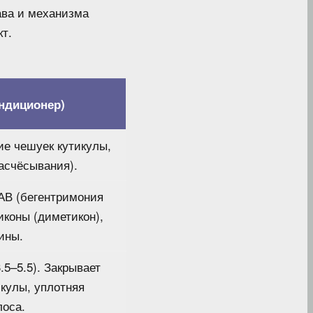
ава и механизма
т.
ндиционер)
ие чешуек кутикулы,
асчёсывания).
АВ (бегентримония
иконы (диметикон),
ины.
.5–5.5). Закрывает
кулы, уплотняя
лоса.