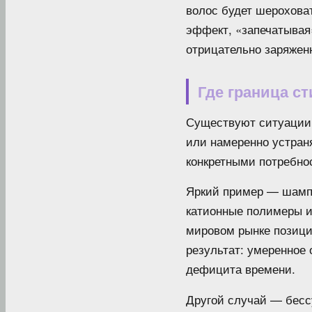
волос будет шероховат
эффект, «запечатывая
отрицательно заряженн
Где граница с
Существуют ситуации,
или намеренно устран
конкретными потребно
Яркий пример — шампу
катионные полимеры из
мировом рынке позици
результат: умеренное
дефицита времени.
Другой случай — бес