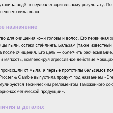
путаница ведёт к неудовлетворительному результату. П
внешнего вида волос.
ое назначение
во для очищения кожи головы и волос. Его первичная 
тицы пыли, остаки стайлинга. Бальзам (также известный
а после очищения. Его цель — облегчить расчёсывание,
 и мягкость, компенсируя агрессивное действие моющих
произошли от мыла, а первые прототипы бальзамов поя
 Procter & Gamble выпустила продукт под названием «D
улируются Техническим регламентом Таможенного сою
рно-косметической продукции».
ичия в деталях