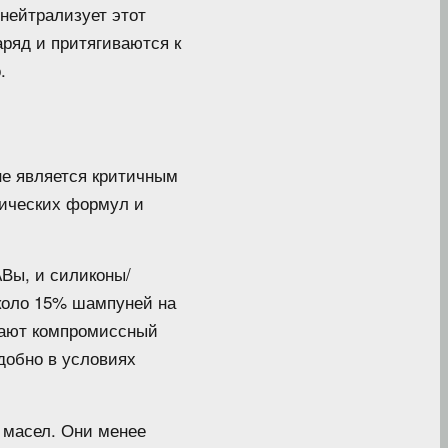
 нейтрализует этот
ряд и притягиваются к
.
не является критичным
тических формул и
Вы, и силиконы/
около 15% шампуней на
дают компромиссный
добно в условиях
 масел. Они менее