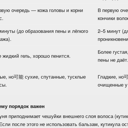
рвую очередь — кожа головы и корни
В первую оч
с.
кончики воло
минуты (до образования пены и лёгкого
2–5 минут (д
ажа).
проникновени
Более густая
 жидкий гель, хорошо пенится.
пены не даёт
ые, но可能 сухие, спутанные, тусклые
Гладкие, но
сы.
очищенные у
ему порядок важен
ня приподнимает чешуйки внешнего слоя волоса (кутик
сли после этого не использовать бальзам, кутикула ос