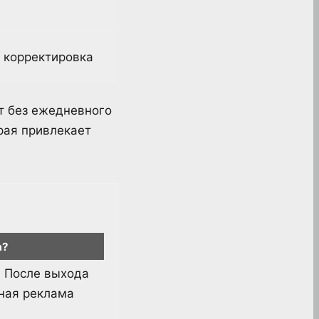
 корректировка
т без ежедневного
рая привлекает
а?
. После выхода
тная реклама