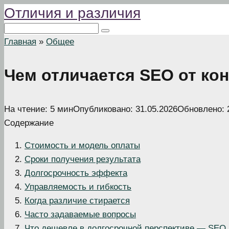
Отличия и различия
Перейти
к
Поиск:
контенту
Главная
»
Общее
Чем отличается SEO от ко
На чтение:
5 мин
Опубликовано:
31.05.2026
Обновлено:
Содержание
Стоимость и модель оплаты
Сроки получения результата
Долгосрочность эффекта
Управляемость и гибкость
Когда различие стирается
Часто задаваемые вопросы
Что дешевле в долгосрочной перспективе — SEO 