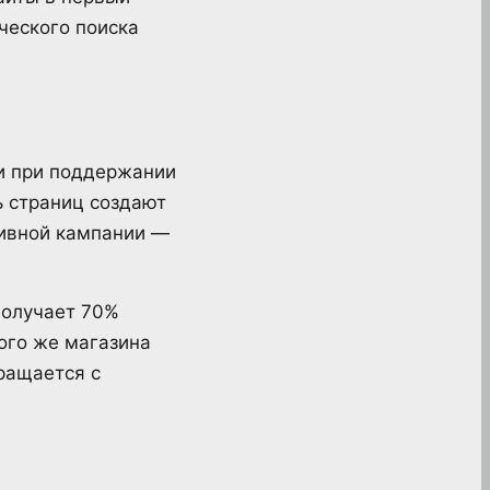
ческого поиска
и при поддержании
ь страниц создают
тивной кампании —
получает 70%
того же магазина
ращается с