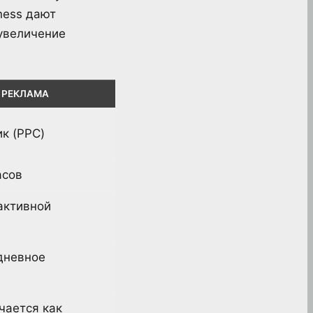
ness дают
увеличение
 РЕКЛАМА
ик (PPC)
асов
активной
дневное
чается как