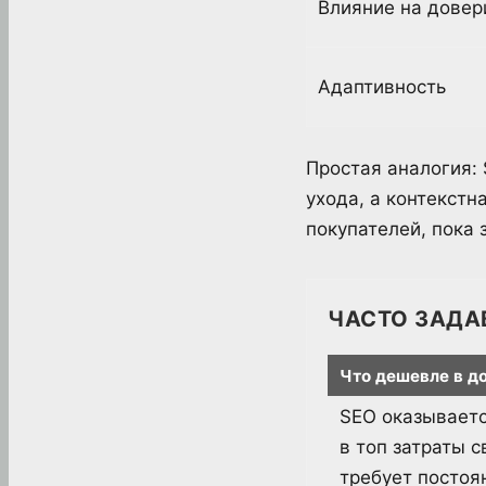
Влияние на довер
Адаптивность
Простая аналогия:
ухода, а контекстн
покупателей, пока з
ЧАСТО ЗАДА
Что дешевле в д
SEO оказываетс
в топ затраты 
требует постоя