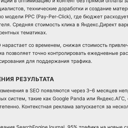
иций в оптимизацию и контент без прямой оплаты з
циалистов, технические доработки и создание матер
о модели PPC (Pay-Per-Click), где бюджет расходуе
еля. Средняя стоимость клика в Яндекс.Директ вар
рентных тематиках.
 нарастает со временем, снижая стоимость привлеч
ма позволяет точно контролировать ежедневные рас
сирования для поддержания трафика.
НИЯ РЕЗУЛЬТАТА
зменения в SEO появляются через 3–6 месяцев неп
ых систем, такие как Google Panda или Яндекс.АГС,
тепенно. Контекстная реклама запускается за нескол
вания SearchEngineJournal, 95% трафика на новые с