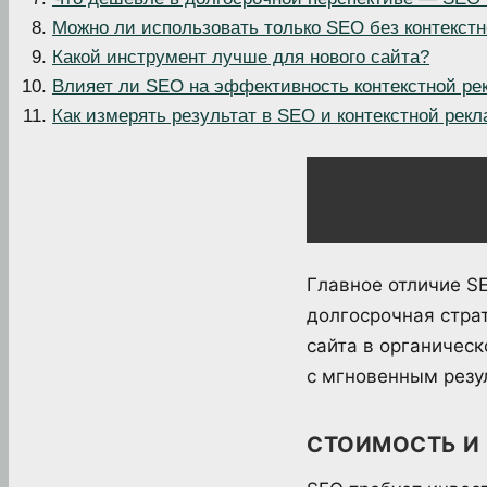
Можно ли использовать только SEO без контекст
Какой инструмент лучше для нового сайта?
Влияет ли SEO на эффективность контекстной р
Как измерять результат в SEO и контекстной рек
Главное отличие SE
долгосрочная стра
сайта в органичес
с мгновенным резу
СТОИМОСТЬ И