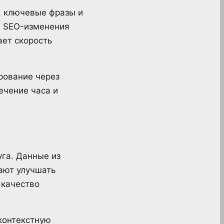
, ключевые фразы и
и. SEO-изменения
ает скорость
рование через
ечение часа и
уга. Данные из
ают улучшать
 качество
контекстную