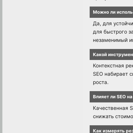
Можно ли исполь
Да, для устойч
для быстрого з
незаменимый и
Какой инструмен
Контекстная ре
SEO набирает с
роста.
Влияет ли SEO н
Качественная S
снижать стоимо
Как измерять ре