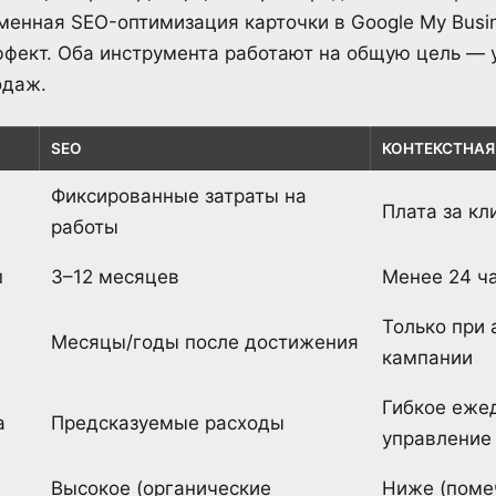
менная SEO-оптимизация карточки в Google My Busi
ффект. Оба инструмента работают на общую цель — 
одаж.
SEO
КОНТЕКСТНАЯ
Фиксированные затраты на
Плата за кл
работы
п
3–12 месяцев
Менее 24 ч
Только при 
Месяцы/годы после достижения
кампании
Гибкое еже
а
Предсказуемые расходы
управление
Высокое (органические
Ниже (поме