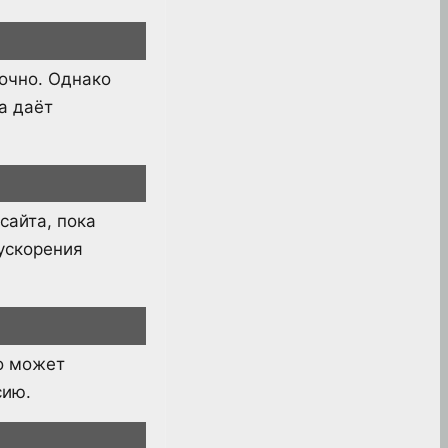
очно. Однако
а даёт
сайта, пока
ускорения
о может
сию.