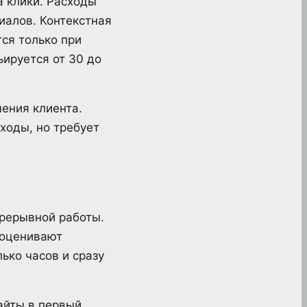
а клики. Расходы
иалов. Контекстная
тся только при
ьируется от 30 до
ения клиента.
ходы, но требует
рерывной работы.
 оценивают
ько часов и сразу
айты в первый