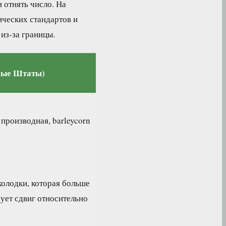
 отнять число. На
ических стандартов и
из-за границы.
ные Штаты)
 производная, barleycorn
колодки, которая больше
ует сдвиг относительно