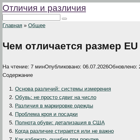
Отличия и различия
Перейти
к
Поиск:
контенту
Главная
»
Общее
Чем отличается размер EU
На чтение:
7 мин
Опубликовано:
06.07.2026
Обновлено:
Содержание
Основа различий: системы измерения
Обувь: не просто сдвиг на число
Различия в маркировке одежды
Проблема кроя и посадки
Полнота обуви: детализация в США
Когда различие стирается или не важно
Как избежать ошибки при покупке