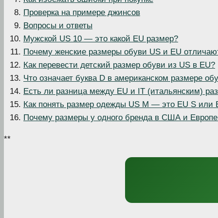
Проверка на примере джинсов
Вопросы и ответы
Мужской US 10 — это какой EU размер?
Почему женские размеры обуви US и EU отличаю
Как перевести детский размер обуви из US в EU?
Что означает буква D в американском размере об
Есть ли разница между EU и IT (итальянским) ра
Как понять размер одежды US M — это EU S или
Почему размеры у одного бренда в США и Европе
**