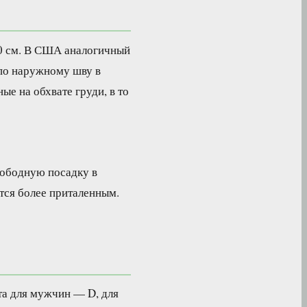
00 см. В США аналогичный
 по наружному шву в
е на обхвате груди, в то
вободную посадку в
ется более приталенным.
та для мужчин — D, для