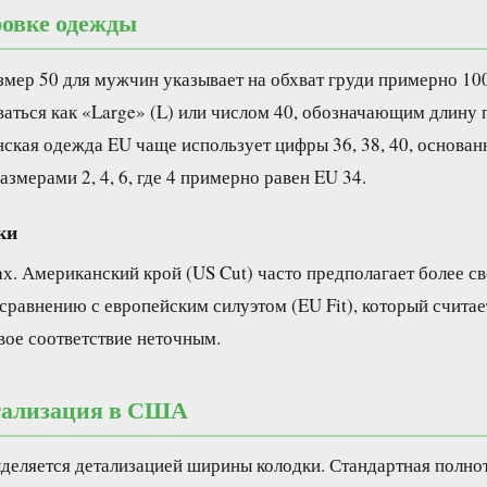
ровке одежды
змер 50 для мужчин указывает на обхват груди примерно 1
аться как «Large» (L) или числом 40, обозначающим длину
кая одежда EU чаще использует цифры 36, 38, 40, основанны
азмерами 2, 4, 6, где 4 примерно равен EU 34.
ки
ах. Американский крой (US Cut) часто предполагает более с
 сравнению с европейским силуэтом (EU Fit), который счита
вое соответствие неточным.
етализация в США
деляется детализацией ширины колодки. Стандартная полно