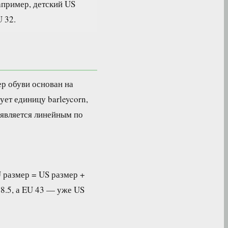
апример, детский US
 32.
ер обуви основан на
ет единицу barleycorn,
 является линейным по
 размер = US размер +
8.5, а EU 43 — уже US