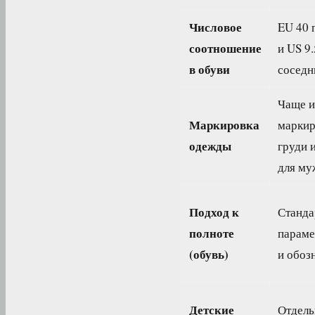
Числовое
EU 40 
соотношение
и US 9
в обуви
соседн
Чаще и
Маркировка
маркир
одежды
груди и
для му
Подход к
Станда
полноте
параме
(обувь)
и обоз
Детские
Отдель