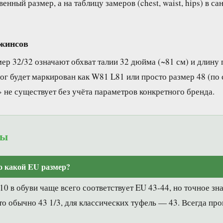
енный размер, а на таблицу замеров (chest, waist, hips) в с
джинсов
р 32/32 означают обхват талии 32 дюйма (~81 см) и длину 
ог будет маркирован как W81 L81 или просто размер 48 (по 
 не существует без учёта параметров конкретного бренда.
ты
о какой EU размер?
0 в обуви чаще всего соответствует EU 43-44, но точное зна
это обычно 43 1/3, для классических туфель — 43. Всегда пр