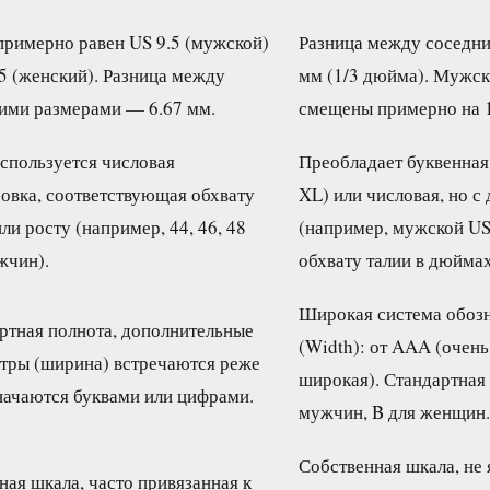
примерно равен US 9.5 (мужской)
Разница между соседн
.5 (женский). Разница между
мм (1/3 дюйма). Мужск
ими размерами — 6.67 мм.
смещены примерно на 1
спользуется числовая
Преобладает буквенная 
овка, соответствующая обхвату
XL) или числовая, но с
ли росту (например, 44, 46, 48
(например, мужской US
жчин).
обхвату талии в дюймах
Широкая система обоз
ртная полнота, дополнительные
(Width): от AAA (очень
тры (ширина) встречаются реже
широкая). Стандартная
начаются буквами или цифрами.
мужчин, B для женщин.
Собственная шкала, не
ная шкала, часто привязанная к