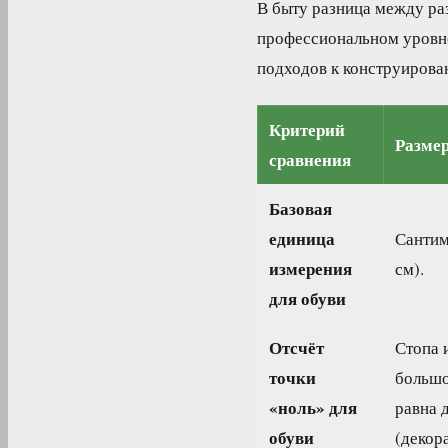
В быту разница между ра
профессиональном уровне
подходов к конструирова
Критерий
Размер
сравнения
Базовая
единица
Сантим
измерения
см).
для обуви
Отсчёт
Стопа 
точки
большо
«ноль» для
равна 
обуви
(декор