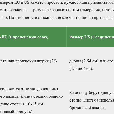
змером EU и US кажется простой: нужно лишь прибавить или
 это различие — результат разных систем измерения, истор
нию. Понимание этих нюансов исключает ошибки при заказе 
 EU (Европейский союз)
Размер US (Соединён
етр или парижский штрих (2/3
Дюйм (2.54 см) или его
(1/3 дюйма).
измеряется от пятки до кончика
За основу берут длину 
го пальца. Длина стельки обычно
стопы. Система использ
длине стопы + 10-15 мм
британской шкалы.
ативный припуск).