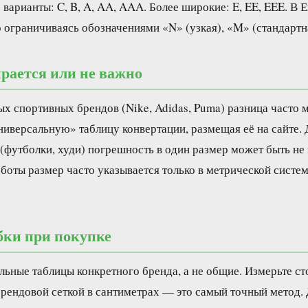
варианты: C, B, A, AA, AAA. Более широкие: E, EE, EEE. В 
 ограничиваясь обозначениями «N» (узкая), «M» (стандартн
ирается или не важно
х спортивных брендов (Nike, Adidas, Puma) разница часто 
иверсальную» таблицу конвертации, размещая её на сайте.
(футболки, худи) погрешность в один размер может быть не
боты размер часто указывается только в метрической систем
бки при покупке
льные таблицы конкретного бренда, а не общие. Измерьте ст
 брендовой сеткой в сантиметрах — это самый точный метод.