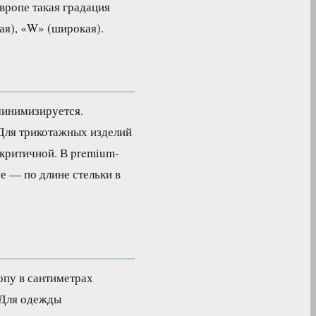
Европе такая градация
ая), «W» (широкая).
минимизируется.
 Для трикотажных изделий
 критичной. В premium-
е — по длине стельки в
опу в сантиметрах
 Для одежды