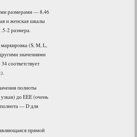
ими размерами — 8.46
ая и женская шкалы
.5-2 размера.
маркировка (S, M, L,
 другими значениями
 34 соответствует
).
начения полноты
 узкая) до EEE (очень
 полнота — D для
 являющаяся прямой