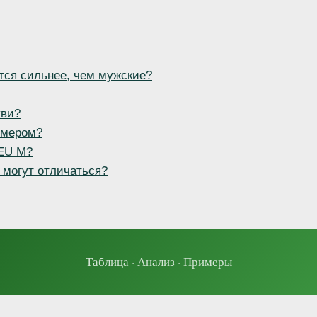
тся сильнее, чем мужские?
уви?
змером?
 EU M?
 могут отличаться?
Таблица · Анализ · Примеры