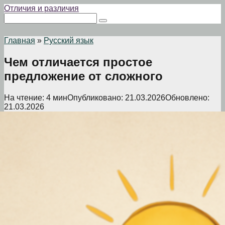
Перейти
Отличия и различия
к
Поиск:
контенту
Главная
»
Русский язык
Чем отличается простое
предложение от сложного
На чтение:
4 мин
Опубликовано:
21.03.2026
Обновлено:
21.03.2026