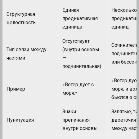
Единая
Несколько
Структурная
предикативная
предикати
целостность
единица
единиц
Отсутствует
Сочинитель
Тип связи между
(внутри основы
подчинител
частями
—
или бессою
подчинительная)
«Ветер дует
«Ветер дует с
Пример
моря, и во
моря.»
бьются о ск
Знаки
Запятые, ти
Пунктуация
препинания
двоеточия
внутри основы
между час