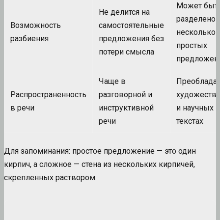
Может быт
Не делится на
разделено 
Возможность
самостоятельные
несколько
разбиения
предложения без
простых
потери смысла
предложен
Чаще в
Преобладае
Распространенность
разговорной и
художеств
в речи
инструктивной
и научных
речи
текстах
Для запоминания: простое предложение — это один
кирпич, а сложное — стена из нескольких кирпичей,
скрепленных раствором.