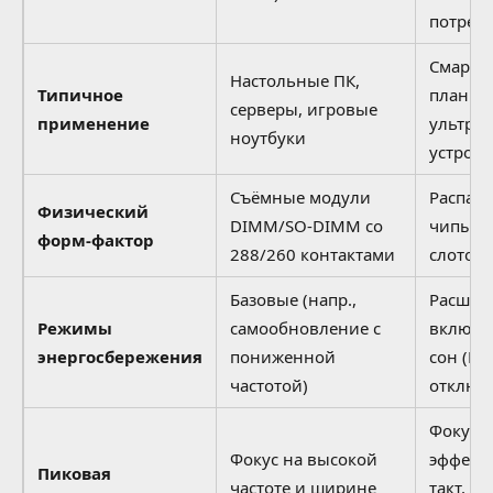
потреб
Смартф
Настольные ПК,
Типичное
планше
серверы, игровые
применение
ультраб
ноутбуки
устройс
Съёмные модули
Распаян
Физический
DIMM/SO-DIMM со
чипы (B
форм-фактор
288/260 контактами
слотов 
Базовые (напр.,
Расшир
Режимы
самообновление с
включа
энергосбережения
пониженной
сон (De
частотой)
отключ
Фокус н
Фокус на высокой
эффект
Пиковая
частоте и ширине
такт, в