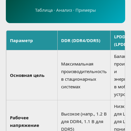
Таблица · Анализ · Примеры
LPDDR
Параметр
DDR (DDR4/DDR5)
(LPDDR
Баланс
Максимальная
произв
производительность
и
Основная цель
в стационарных
энерго
системах
в моби
устройс
Низкое 
Высокое (напр., 1.2 В
для LPD
Рабочее
для DDR4, 1.1 В для
для LP
напряжение
DDR5)
пониже