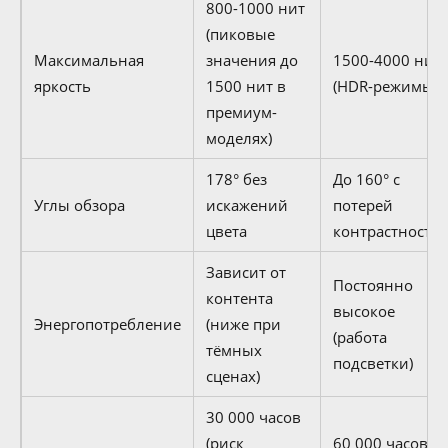
800-1000 нит
(пиковые
Максимальная
значения до
1500-4000 нит
яркость
1500 нит в
(HDR-режимы)
премиум-
моделях)
178° без
До 160° с
Углы обзора
искажений
потерей
цвета
контрастности
Зависит от
Постоянно
контента
высокое
Энергопотребление
(ниже при
(работа
тёмных
подсветки)
сценах)
30 000 часов
(риск
60 000 часов