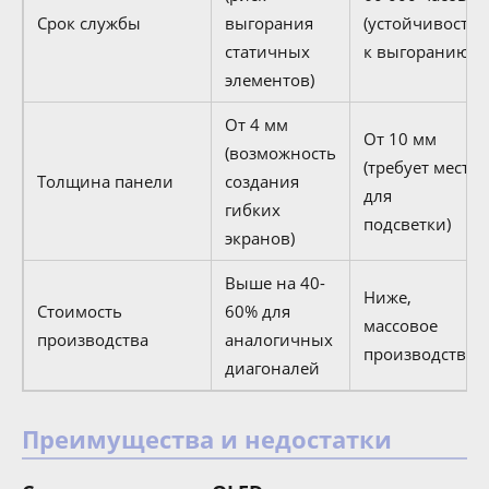
Срок службы
выгорания
(устойчивость
статичных
к выгоранию)
элементов)
От 4 мм
От 10 мм
(возможность
(требует места
Толщина панели
создания
для
гибких
подсветки)
экранов)
Выше на 40-
Ниже,
Стоимость
60% для
массовое
производства
аналогичных
производство
диагоналей
Преимущества и недостатки