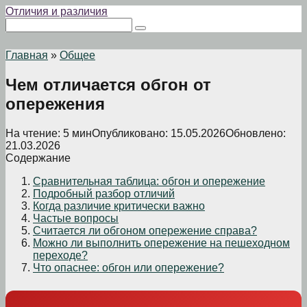
Перейти
Отличия и различия
к
Поиск:
контенту
Главная
»
Общее
Чем отличается обгон от
опережения
На чтение:
5 мин
Опубликовано:
15.05.2026
Обновлено:
21.03.2026
Содержание
Сравнительная таблица: обгон и опережение
Подробный разбор отличий
Когда различие критически важно
Частые вопросы
Считается ли обгоном опережение справа?
Можно ли выполнить опережение на пешеходном
переходе?
Что опаснее: обгон или опережение?