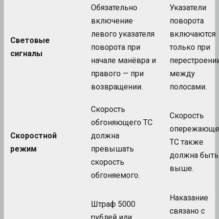
Обязательно
Указатели
включение
поворота
левого указателя
включаются
Световые
поворота при
только при
сигналы
начале манёвра и
перестроени
правого — при
между
возвращении.
полосами.
Скорость
Скорость
обгоняющего ТС
опережающе
Скоростной
должна
ТС также
режим
превышать
должна быть
скорость
выше.
обгоняемого.
Наказание
Штраф 5000
связано с
рублей или