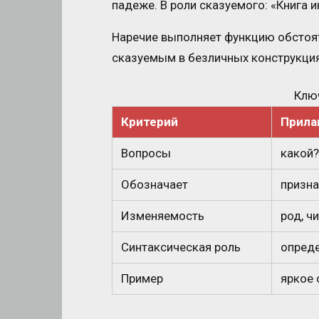
падеже. В роли сказуемого: «Книга и
Наречие выполняет функцию обстоят
сказуемым в безличных конструкциях
Клю
Критерий
Прила
Вопросы
какой?
Обозначает
призна
Изменяемость
род, ч
Синтаксическая роль
опреде
Пример
яркое 