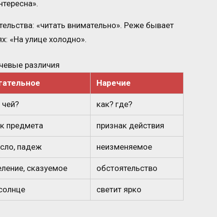
нтересна».
ельства: «читать внимательно». Реже бывает
: «На улице холодно».
чевые различия
гательное
Наречие
 чей?
как? где?
к предмета
признак действия
исло, падеж
неизменяемое
ление, сказуемое
обстоятельство
солнце
светит ярко