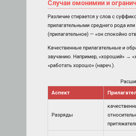
Случаи омонимии и ограни
Различие стирается у слов с суффик
прилагательными среднего рода или
(прилагательное) — «он спокойно отв
Качественные прилагательные и обр
звучанию. Например, «хороший» → «х
«работать хорошо» (нареч.).
Расши
Аспект
Прилагате
качественн
Разряды
относитель
притяжател