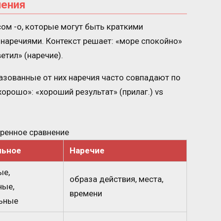
чения
сом -о, которые могут быть краткими
 наречиями. Контекст решает: «море спокойно»
етил» (наречие).
азованные от них наречия часто совпадают по
орошо»: «хороший результат» (прилаг.) vs
ренное сравнение
льное
Наречие
ые,
образа действия, места,
ные,
времени
ьные