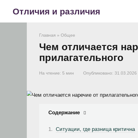
Перейти
Отличия и различия
к
контенту
Главная
»
Общее
Чем отличается нар
прилагательного
На чтение:
5 мин
Опубликовано:
31.03.2026
Содержание
Ситуации, где разница критична