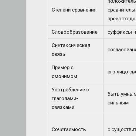
положитель
Степени сравнения
сравнительн
превосходн
Словообразование
суффиксы -н-
Синтаксическая
согласован
связь
Пример с
его лицо све
омонимом
Употребление с
быть умным
глаголами-
сильным
связками
Сочетаемость
с существи