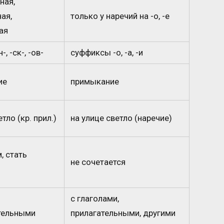
ная,
ая,
только у наречий на -о, -е
ая
, -ск-, -ов-
суффиксы -о, -а, -и
ие
примыкание
тло (кр. прил.)
на улице светло (наречие)
, стать
не сочетается
с глаголами,
тельными
прилагательными, другими