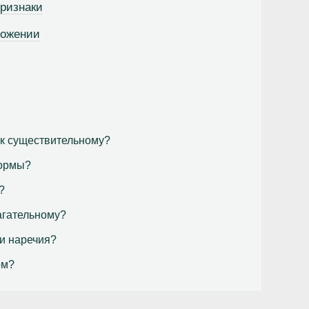
ризнаки
ложении
 к существительному?
формы?
?
агательному?
 и наречия?
ом?