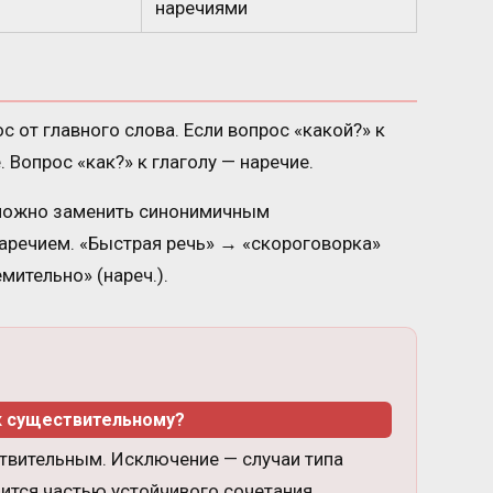
наречиями
с от главного слова. Если вопрос «какой?» к
 Вопрос «как?» к глаголу — наречие.
 можно заменить синонимичным
наречием. «Быстрая речь» → «скороговорка»
мительно» (нареч.).
к существительному?
ствительным. Исключение — случаи типа
вится частью устойчивого сочетания.