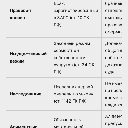
Брак,
брачные
Правовая
зарегистрированный
отношения
основа
в ЗАГС (ст. 10 СК
имеющие
РФ)
правового
оформлен
Законный режим
Долевая и
совместной
общая дол
Имущественный
собственности
собственн
режим
супругов (ст. 34 СК
доказывае
РФ)
суде
Не имеет 
Наследник первой
на наследс
Наследование
очереди по закону
кроме слу
(ст. 1142 ГК РФ)
иждивени
Алименты 
Обязанность
предусмот
Алиментные
материальной