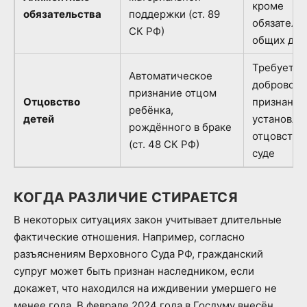
кроме
обязательства
поддержки (ст. 89
обязательс
СК РФ)
общих дет
Требуется
Автоматическое
доброволь
признание отцом
Отцовство
признание
ребёнка,
детей
установле
рождённого в браке
отцовства 
(ст. 48 СК РФ)
суде
КОГДА РАЗЛИЧИЕ СТИРАЕТСЯ
В некоторых ситуациях закон учитывает длительные
фактические отношения. Например, согласно
разъяснениям Верховного Суда РФ, гражданский
супруг может быть признан наследником, если
докажет, что находился на иждивении умершего не
менее года. В феврале 2024 года в Госдуму внесён