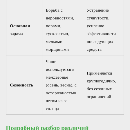
Борьба с
Устранение
неровностями,
стянутости,
Основная
порами,
усиление
задача
тусклостью,
эффективности
мелкими
последующих
морщинами
средств
Чаще
используется в
Применяется
межсезонье
круглогодично,
Сезонность
(осень, весна), с
без сезонных
осторожностью
ограничений
летом из-за
солнца
Подробный разбор различий