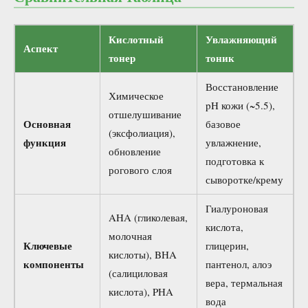
Кислотный
Увлажняющий
Аспект
тонер
тоник
Восстановление
Химическое
pH кожи (~5.5),
отшелушивание
Основная
базовое
(эксфолиация),
функция
увлажнение,
обновление
подготовка к
рогового слоя
сыворотке/крему
Гиалуроновая
AHA (гликолевая,
кислота,
молочная
Ключевые
глицерин,
кислоты), BHA
компоненты
пантенол, алоэ
(салициловая
вера, термальная
кислота), PHA
вода