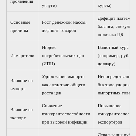
проявления
услуги)
курсы)
Дефицит платёжно
Основные
Рост денежной массы,
баланса, спекуляци
причины
дефицит товаров
политика ЦБ
Индекс
Валютный курс
Измерители
потребительских цен
(например, рубль к
(ИПЦ)
доллару)
Удорожание импорта
Непосредственное
Влияние на
как следствие общего
быстрое удорожан
импорт
роста цен
импортных товаро
Снижение
Повышение
Влияние на
конкурентоспособности
конкурентоспособ
экспорт
при высокой инфляции
экспортёров
Девальвация рубля