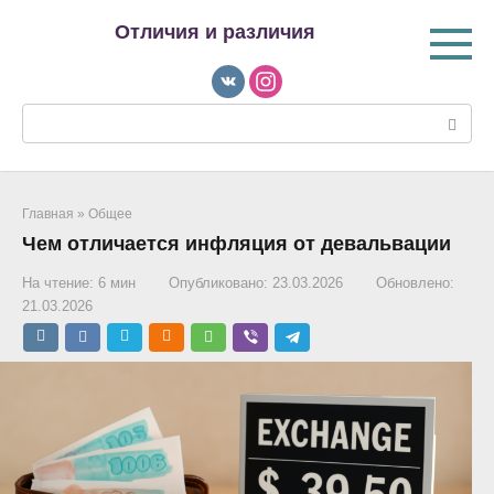
Перейти
Отличия и различия
к
контенту
Поиск:
Главная
»
Общее
Чем отличается инфляция от девальвации
На чтение:
6 мин
Опубликовано:
23.03.2026
Обновлено:
21.03.2026