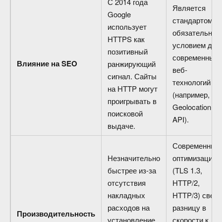
С 2014 года
Является
Google
стандартом и
использует
обязательны
HTTPS как
условием для
позитивный
современных
Влияние на SEO
ранжирующий
веб-
сигнал. Сайты
технологий
на HTTP могут
(например,
проигрывать в
Geolocation
поисковой
API).
выдаче.
Современные
Незначительно
оптимизации
быстрее из-за
(TLS 1.3,
отсутствия
HTTP/2,
накладных
HTTP/3) свел
расходов на
разницу в
Производительность
установление
скорости к