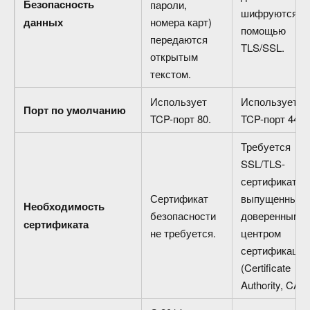
Безопасность
пароли,
шифруются с
данных
номера карт)
помощью
передаются
TLS/SSL.
открытым
текстом.
Использует
Использует
Порт по умолчанию
TCP-порт 80.
TCP-порт 443.
Требуется
SSL/TLS-
сертификат,
Сертификат
выпущенный
Необходимость
безопасности
доверенным
сертификата
не требуется.
центром
сертификации
(Certificate
Authority, CA).