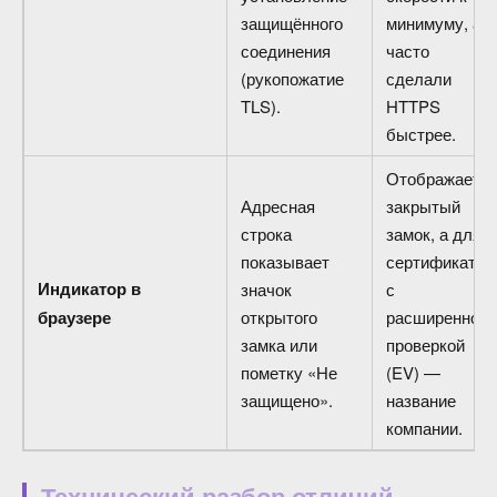
защищённого
минимуму, а
соединения
часто
(рукопожатие
сделали
TLS).
HTTPS
быстрее.
Отображаетс
Адресная
закрытый
строка
замок, а для
показывает
сертификатов
Индикатор в
значок
с
браузере
открытого
расширенной
замка или
проверкой
пометку «Не
(EV) —
защищено».
название
компании.
Технический разбор отличий