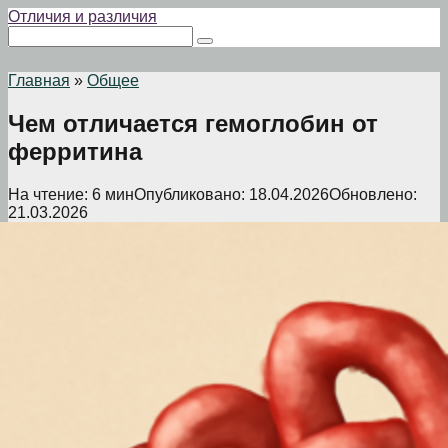
Перейти
Отличия и различия
к
Поиск:
контенту
Главная
»
Общее
Чем отличается гемоглобин от
ферритина
На чтение:
6 мин
Опубликовано:
18.04.2026
Обновлено:
21.03.2026