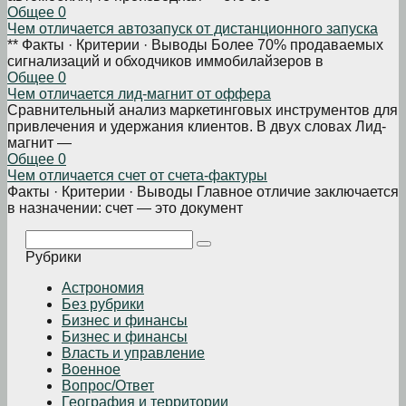
Общее
0
Чем отличается автозапуск от дистанционного запуска
** Факты · Критерии · Выводы Более 70% продаваемых
сигнализаций и обходчиков иммобилайзеров в
Общее
0
Чем отличается лид-магнит от оффера
Сравнительный анализ маркетинговых инструментов для
привлечения и удержания клиентов. В двух словах Лид-
магнит —
Общее
0
Чем отличается счет от счета-фактуры
Факты · Критерии · Выводы Главное отличие заключается
в назначении: счет — это документ
Поиск:
Рубрики
Астрономия
Без рубрики
Бизнеc и финансы
Бизнес и финансы
Власть и управление
Военное
Вопрос/Ответ
География и территории