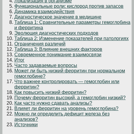
Локализация в организме
Функциональные роли: кислород против запасов
Динамика взаимодействия
Диагностическое значение в медицине
Таблица 1: Сравнительные параметры гемоглобина
и ферритина
Эволюция диагностических подходов
Таблица 2: Изменение показателей при патологиях
Ограничения различий
Таблица 3: Влияние внешних факторов
Современное понимание взаимосвязи
Итог
Часто задаваемые вопросы
Может ли быть низкий ферритин при нормальном
гемоглобине?
Что важнее контролировать — гемоглобин или
ферритин?
Как повысить низкий ферритин?
Почему ферритин высокий, а гемоглобин низкий?
Как часто нужно сдавать анализы?
Влияет ли ферритин на уровень гемоглобина?
Можно ли определить дефицит железа без
анализов?
Источники