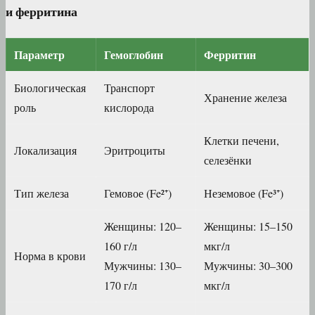
и ферритина
Параметр
Гемоглобин
Ферритин
Биологическая
Транспорт
Хранение железа
роль
кислорода
Клетки печени,
Локализация
Эритроциты
селезёнки
Тип железа
Гемовое (Fe²⁺)
Неземовое (Fe³⁺)
Женщины: 120–
Женщины: 15–150
160 г/л
мкг/л
Норма в крови
Мужчины: 130–
Мужчины: 30–300
170 г/л
мкг/л