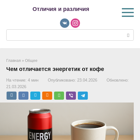
Перейти
Отличия и различия
к
контенту
Поиск:
Главная
»
Общее
Чем отличается энергетик от кофе
На чтение:
4 мин
Опубликовано:
23.04.2026
Обновлено:
21.03.2026