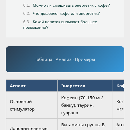
Можно ли смешивать энергетик с кофе?
Что дешевле: кофе или энергетик?
Какой напиток вызывает большее
привыкание?
Таблица · Анализ · Примеры
Аспект
Энергетик
Кофе
Кофеин (70-150 мг/
Основной
Кофеи
банку), таурин,
стимулятор
мг/ча
гуарана
Витамины группы B,
Антио
Дополнительные