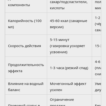
сахар/подсластители,
полиф
компоненты
кислоты
мине
1-2 кк
Калорийность (100
45-60 ккал (сахарные
(чёрн
мл)
версии)
сахара
5-15 минут
Скорость действия
(газировка ускоряет
15-30
усвоение)
4-6 ча
Продолжительность
1-3 часа (резкий спад)
(плав
эффекта
сниже
Влияние на водный
Мочегонный эффект
Умер
баланс
усилен
диуре
Ограничение
Правовой статус в
продажи
Без в