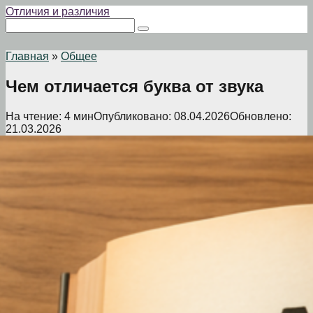
Перейти
Отличия и различия
к
Поиск:
контенту
Главная
»
Общее
Чем отличается буква от звука
На чтение:
4 мин
Опубликовано:
08.04.2026
Обновлено:
21.03.2026