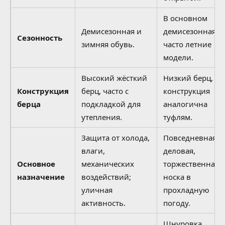
В основном
Демисезонная и
демисезонная,
Сезонность
зимняя обувь.
часто летние
модели.
Высокий жёсткий
Низкий берц,
Конструкция
берц, часто с
конструкция
берца
подкладкой для
аналогична
утепления.
туфлям.
Защита от холода,
Повседневная,
влаги,
деловая,
Основное
механических
торжественная
назначение
воздействий;
носка в
уличная
прохладную
активность.
погоду.
Шнуровка