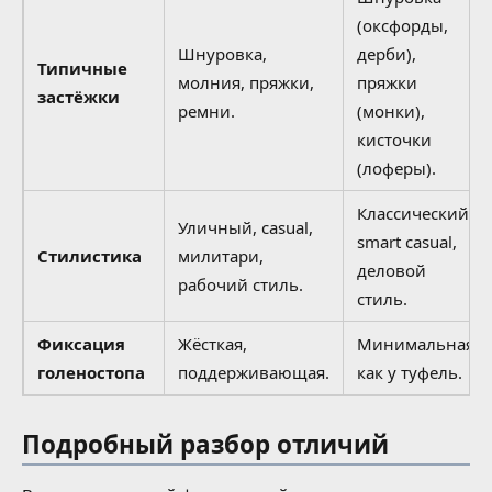
(оксфорды,
Шнуровка,
дерби),
Типичные
молния, пряжки,
пряжки
застёжки
ремни.
(монки),
кисточки
(лоферы).
Классический,
Уличный, casual,
smart casual,
Стилистика
милитари,
деловой
рабочий стиль.
стиль.
Фиксация
Жёсткая,
Минимальная,
голеностопа
поддерживающая.
как у туфель.
Подробный разбор отличий