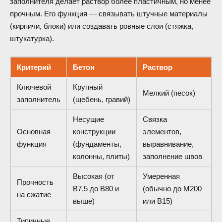
заполнителя делает раствор более пластичным, но менее
прочным. Его функция — связывать штучные материалы
(кирпичи, блоки) или создавать ровные слои (стяжка,
штукатурка).
Критерий
Бетон
Раствор
Ключевой
Крупный
Мелкий (песок)
заполнитель
(щебень, гравий)
Несущие
Связка
Основная
конструкции
элементов,
функция
(фундаменты,
выравнивание,
колонны, плиты)
заполнение швов
Высокая (от
Умеренная
Прочность
В7.5 до В80 и
(обычно до М200
на сжатие
выше)
или В15)
Типичные