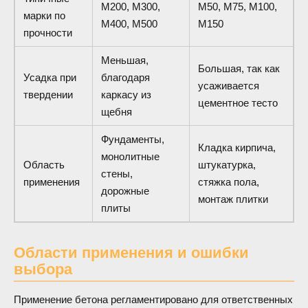
М200, М300,
М50, М75, М100,
марки по
М400, М500
М150
прочности
Меньшая,
Большая, так как
Усадка при
благодаря
усаживается
твердении
каркасу из
цементное тесто
щебня
Фундаменты,
Кладка кирпича,
монолитные
Область
штукатурка,
стены,
применения
стяжка пола,
дорожные
монтаж плитки
плиты
Области применения и ошибки
выбора
Применение бетона регламентировано для ответственных