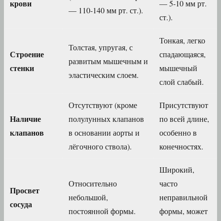
крови
— 5-10 мм рт.
— 110-140 мм рт. ст.).
ст.).
Тонкая, легко
Толстая, упругая, с
Строение
спадающаяся,
развитым мышечным и
стенки
мышечный
эластическим слоем.
слой слабый.
Отсутствуют (кроме
Присутствуют
Наличие
полулунных клапанов
по всей длине,
клапанов
в основании аорты и
особенно в
лёгочного ствола).
конечностях.
Широкий,
Относительно
часто
Просвет
небольшой,
неправильной
сосуда
постоянной формы.
формы, может