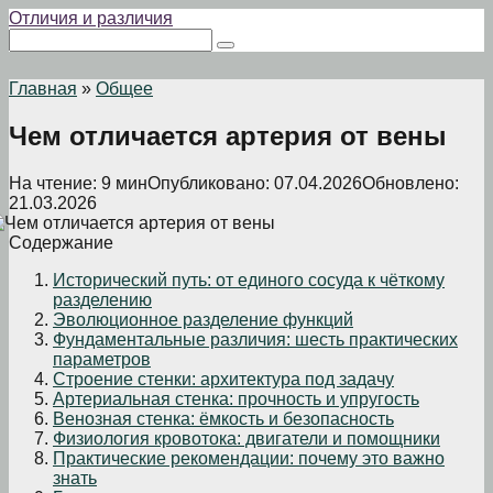
Перейти
Отличия и различия
к
Поиск:
контенту
Главная
»
Общее
Чем отличается артерия от вены
На чтение:
9 мин
Опубликовано:
07.04.2026
Обновлено:
21.03.2026
Содержание
Исторический путь: от единого сосуда к чёткому
разделению
Эволюционное разделение функций
Фундаментальные различия: шесть практических
параметров
Строение стенки: архитектура под задачу
Артериальная стенка: прочность и упругость
Венозная стенка: ёмкость и безопасность
Физиология кровотока: двигатели и помощники
Практические рекомендации: почему это важно
знать